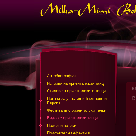
Автобиография
История на ориенталския танц
н
Стилове в ориенталските танци
В
Покана за участия в България и
Европа
Фестивали с ориенталски танци
Видео с ориенталски танци
Полезни връзки
Положителни ефекти в