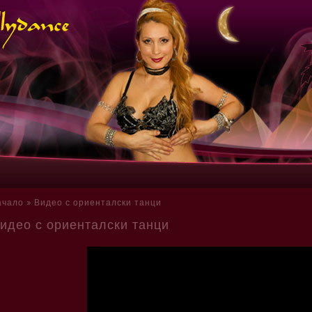
ачало
Видео с ориенталски танци
идео с ориенталски танци