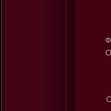
Ф
О
О