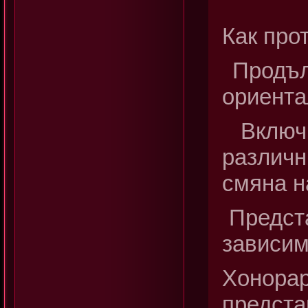
Как про
Продъл
ориента
Включ
различ
смяна н
Предст
зависим
Хонор
предста