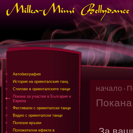
Автобиография
История на ориенталския танц
начало
П
Стилове в ориенталските танци
Покана за участия в България и
Покана
Европа
Фестивали с ориенталски танци
Видео с ориенталски танци
Полезни връзки
За ваш
Положителни ефекти в