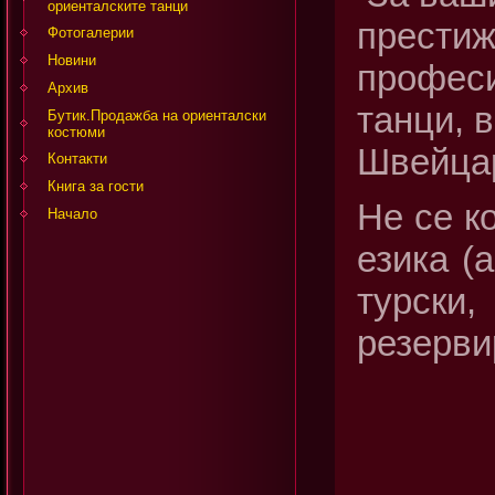
ориенталските танци
престиж
Фотогалерии
Новини
професи
Архив
танци, 
Бутик.Продажба на ориенталски
костюми
Швейцар
Контакти
Книга за гости
Не се к
Начало
езика (
турски
резерви