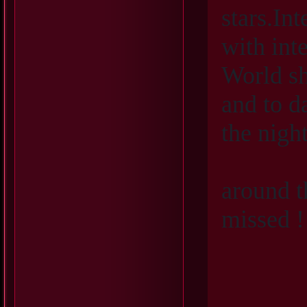
stars.In
with int
World sh
and to d
the nigh
around t
missed !