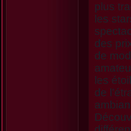
plus tr
les sta
spectac
des pri
de mode
amateur
les éto
de l’ét
ambianc
Découvr
différe