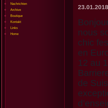
Nachrichten
23.01.2018
Archive
Boutique
Bonjour
Kontakt
Links
nous so
Home
chic fe
en Euro
12 au 1
Barrier
de Suis
excepti
d’ensei