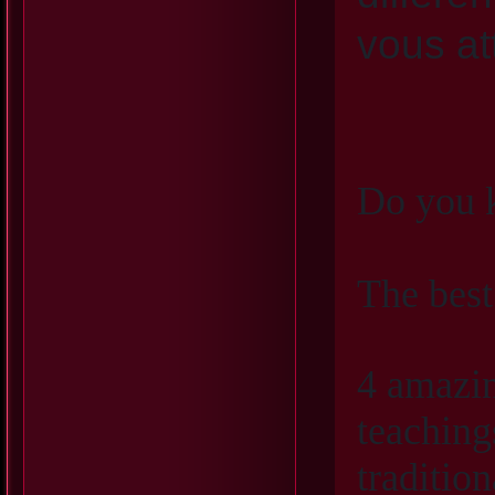
vous at
Do you
The bes
4 amazin
teaching
traditio