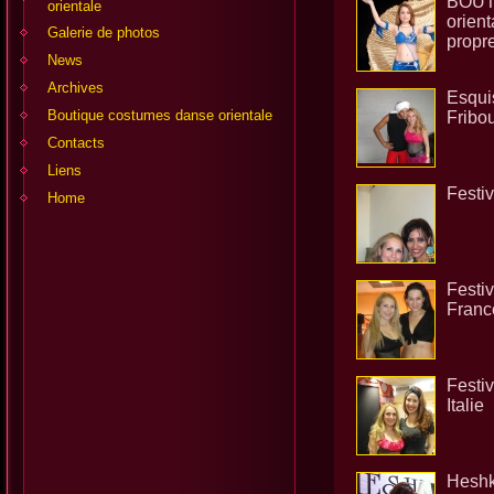
BOUT
orientale
orien
Galerie de photos
propre
News
Archives
Esquis
Boutique costumes danse orientale
Fribo
Contacts
Liens
Festi
Home
Festiv
Franc
Festiv
Italie
Heshk