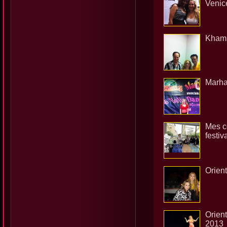
Venice
Khamsi
Marha
Mes c
festiv
Orien
Orient
2013