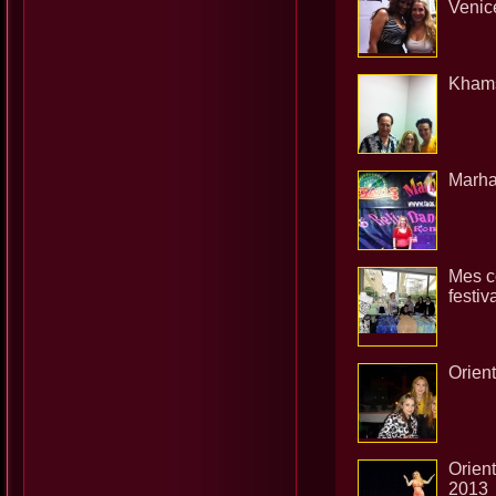
Venice
Khamsi
Marha
Mes c
festiv
Orien
Orient
2013