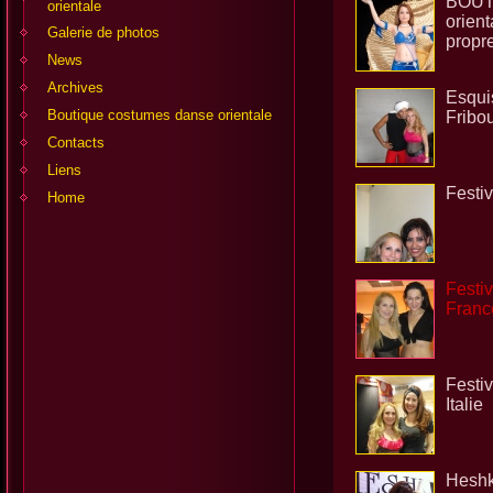
BOUT
orientale
orien
Galerie de photos
propre
News
Archives
Esquis
Boutique costumes danse orientale
Fribo
Contacts
Liens
Festi
Home
Festiv
Franc
Festiv
Italie
Heshk