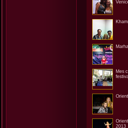
Venice
Khamsi
Marha
Mes c
festiv
Orien
Orient
2013