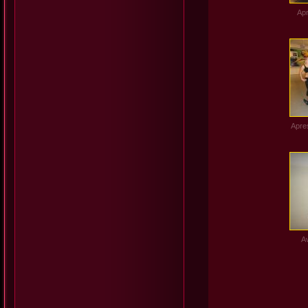
Apr
Apres
A