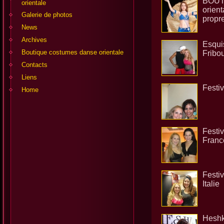
BOUT
orientale
orien
Galerie de photos
propre
News
Archives
Esquis
Boutique costumes danse orientale
Fribo
Contacts
Liens
Festi
Home
Festiv
Franc
Festiv
Italie
Heshk