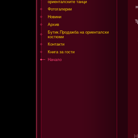
ориенталските танци
н
Фотогалерии
Новини
Т
Архив
Бутик.Продажба на ориенталски
костюми
Контакти
Книга за гости
Начало
Н