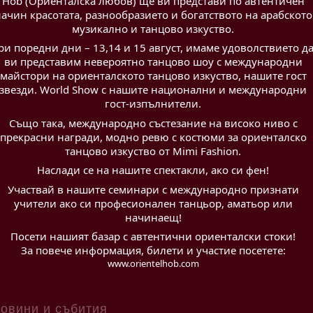
Hob (Ориенталска любов) ще ви представи по автентичен
ачин красотата, разнообразието и богатството на арабското
музикално и танцово изкуство.
ри поредни дни – 13,14 и 15 август, имаме удоволствието д
ви представим невероятно танцово шоу с международни
майстори на ориенталското танцово изкуство, нашите гост
звезди. World Show с нашите национални и международни
гост-изпълнители.
Също така, международно състезание на високо ниво с
прекрасни награди, модно ревю с костюми за ориенталско
танцово изкуство от Mimi Fashion.
Наслади се на нашите спектакли, ако си фен!
Участвай в нашите семинари с международно признати
учители ако си професионален танцьор, аматьор или
начинаещ!
Посети нашият базар с автентични ориенталски стоки!
За повече информация, билети и участие посетете:
www.orientelhob.com
овини и събития