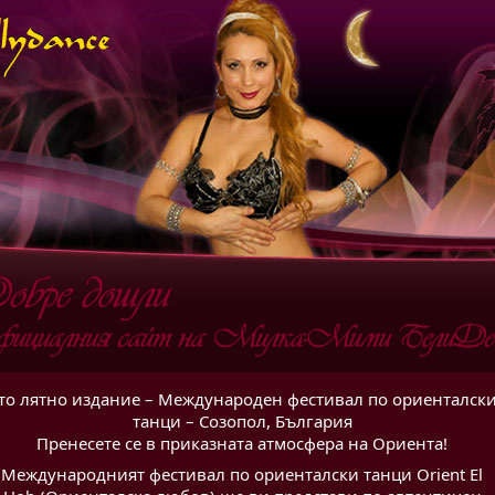
то лятно издание – Международен фестивал по ориенталск
танци – Созопол, България
Пренесете се в приказната атмосфера на Ориента!
Международният фестивал по ориенталски танци Orient El