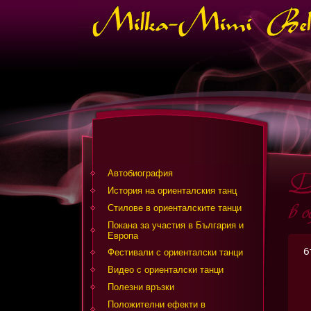
Автобиография
История на ориенталския танц
Стилове в ориенталските танци
Покана за участия в България и
Европа
6
Фестивали с ориенталски танци
Видео с ориенталски танци
Полезни връзки
Положителни ефекти в