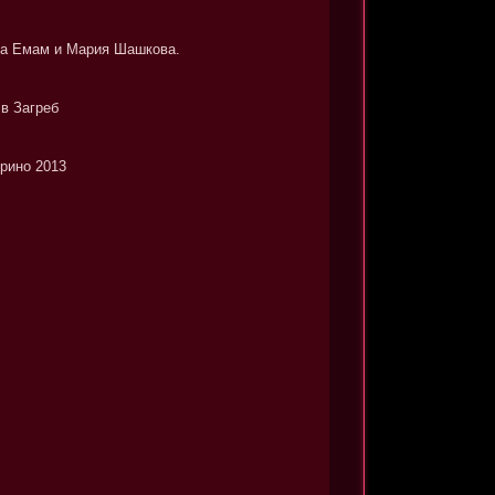
бна Емам и Мария Шашкова.
в Загреб
орино 2013