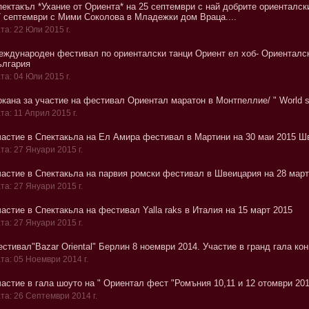
пектакъл *Ухание от Ориента* на 25 септември с най добрите ориенталск
7 септември с Мими Соколова в Младежки дом Враца....
та: 22 Юли 2015 г.
еждународен фестивал по ориенталски танци Ориент ел хоб- Ориенталс
ьлгария
та: 04 Юли 2015 г.
окана за участие на фестивал Ориентал маратон в Монтпеллие/ " World 
та: 11 Април 2015 г.
частие в Спектакьла на Ел Амира фестивал в Мартини на 30 маи 2015 Ш
та: 27 Януари 2015 г.
частие в Спектакьла на парвия ромски фестивал в Швеицария на 28 март
та: 27 Януари 2015 г.
астие в Спектакьла на фестивал Yalla raks в Италия на 15 март 2015
та: 27 Януари 2015 г.
стивал"Bazar Oriental" Берлин 8 ноември 2014. Участие в гранд гала ко
та: 05 Ноември 2014 г.
частие в гала шоуто на " Ориентал фест "Ромъния 10,11 и 12 отомври 20
та: 26 Септември 2014 г.