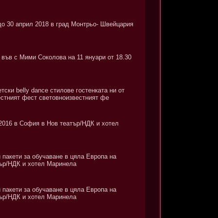
до 30 април 2018 в град Монтрьо- Швейцария
във с Мими Соколова на 11 януари от 18.30
ски belly dаnce стилове гостенката ни от
естният фест световноизвестният фе
2016 в София в Нов театър/НДК и хотел
 пакети за обучаване в цяла Европа на
тър/НДК и хотел Маринела
 пакети за обучаване в цяла Европа на
тър/НДК и хотел Мapинела