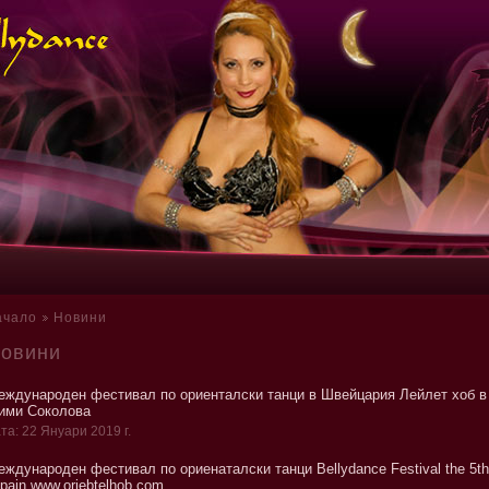
ачало
Новини
овини
еждународен фестивал по ориенталски танци в Швейцария Лейлет хоб в 
ими Соколова
та: 22 Януари 2019 г.
ждународен фестивал по ориенаталски танци Bellydance Festival the 5th ed
pain www.oriebtelhob.com