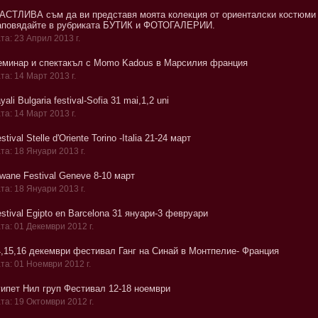
АСТЛИВА съм да ви представя моята колекция от ориенталски костюми 
аповядайте в рубриката БУТИК и ФОТОГАЛЕРИИ.
та: 23 Април 2013 г.
еминар и спектакъл с Моmo Kadous в Марсилия франция
та: 14 Март 2013 г.
yali Bulgaria festival-Sofia 31 mai,1,2 uni
та: 14 Март 2013 г.
stival Stelle d'Oriente Torino -Italia 21-24 март
та: 18 Януари 2013 г.
wane Festival Geneve 8-10 март
та: 18 Януари 2013 г.
stival Egipto en Barcelona 31 януари-3 февруари
та: 01 Декември 2012 г.
4,15,16 декември фестивал Ганг на Синай в Монтпелие- Франция
та: 01 Ноември 2012 г.
гипет Нил груп Фестивал 12-18 ноември
та: 19 Октомври 2012 г.