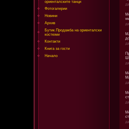
ориенталските танци
да
Фотогалерии
М
Новини
w
Архив
да
Бутик.Продажба на ориенталски
М
костюми
до
Контакти
да
Книга за гости
П
Начало
Ш
да
М
М
да
М
с
да
М
с
да