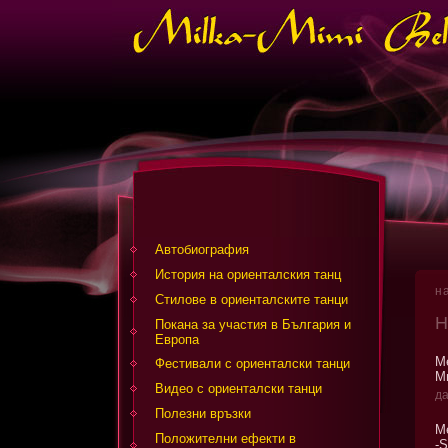
Автобиография
История на ориенталския танц
н
Стилове в ориенталските танци
Н
Покана за участия в България и
Европа
М
Фестивали с ориенталски танци
М
Видео с ориенталски танци
да
Полезни връзки
Ме
Положителни ефекти в
-S