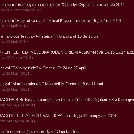
астие в гала шоуто на фестивал "Cairo by Cyprus" 3-5 отомври 2014
та: 26 Септември 2014 г.
астие в "Raqs of Course" festival Кайро, Египет от 16 до 2 uni 2014
та: 23 Май 2014 г.
ientalicious festival- Amsterdam Holandia ot 13 do 15 uni
та: 23 Май 2014 г.
ORIENT EL HOB" MEJDUNARODEN ORIENTALSKI festival 14,15,16,17 augus
та: 22 Април 2014 г.
stival "Cairo by night" v Grecce..Ot 24 do 27 april.
та: 29 Март 2014 г.
stival "Maraton orientale" Montpellier France ot 8 do 11 mai..
та: 29 Март 2014 г.
АСТИЕ В Bellydance competition festival Zurich,Швейцария 7,8 и 9 февру
та: 24 Януари 2014 г.
ЧАСТИЕ В EILAT FESTIVAL- ИЗРАЕЛ от 9 до 16 февруари 2014
та: 24 Януари 2014 г.
 и 16 ноември Фестивал Bazar Oriental-Berlin