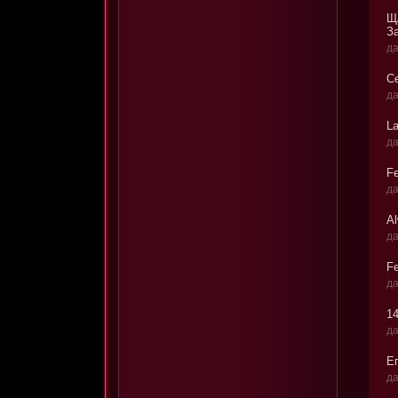
Щ
З
да
С
да
La
да
Fe
да
Al
да
Fe
да
1
да
Е
да