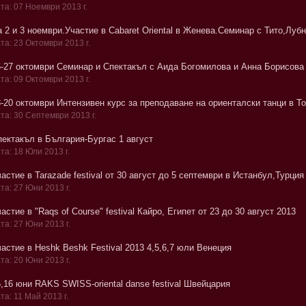
та: 07 Ноември 2013 г.
а 2 и 3 ноември.Участие в Cabaret Oriental в Женева.Семинар с Тито,Лу
та: 23 Октомври 2013 г.
5-27 октомври Семинар и Спектакъл с Аида Богомилова и Анна Борисова 
та: 09 Октомври 2013 г.
8-20 октомври Интензивен курс за преподаване на ориенталски танци в Т
та: 30 Септември 2013 г.
пектакъл в България-Бургас 1 август
та: 18 Юли 2013 г.
астие в Tarazadе festival от 30 август до 5 септември в Истанбул,Турция
та: 27 Юни 2013 г.
астие в "Raqs of Course" festival Кайро, Египет от 23 до 30 август 2013
та: 27 Юни 2013 г.
астие в Heshk Beshk Festival 2013 4,5,6,7 юли Венеция
та: 20 Юни 2013 г.
,16 юни RAKS SWISS-oriental danse festival Швейцария
та: 11 Май 2013 г.