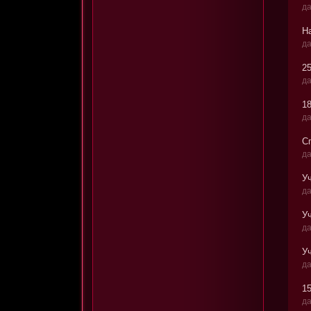
да
Н
да
2
да
1
да
С
да
Уч
да
Уч
да
Уч
да
15
да