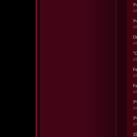
Уч
да
Уч
да
Or
да
"
да
Fe
да
Fe
да
УЧ
да
У
да
15