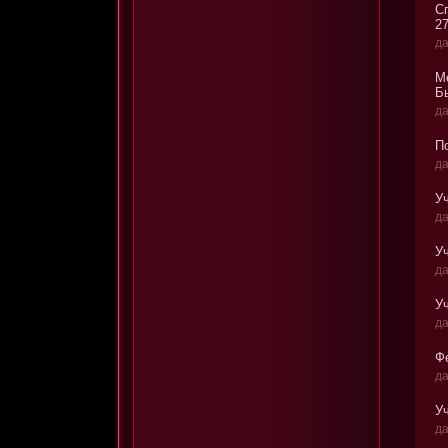
С
2
да
М
Б
да
П
да
У
да
У
да
Уч
да
Фе
да
У
да