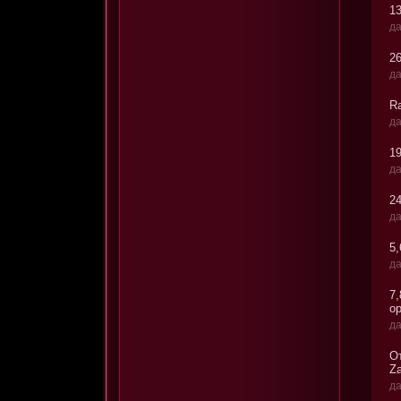
1
да
26
да
Ra
да
1
да
2
да
5
да
7
о
да
О
Za
да