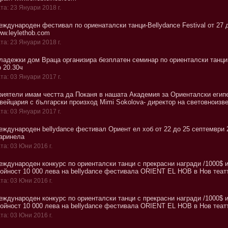
та: 23 Януари 2018 г.
еждународен фестивал по ориенаталски танци-Bellydance Festival от 27 
ww.leylethob.com
та: 23 Януари 2018 г.
ладежки дом Враца организира безплатен семинар по ориенталски танци 
 20.30ч
та: 03 Януари 2017 г.
риятели имам честта да Поканя в нашата Академия за Ориенталски египет
вейцария с български произход Mimi Sokolova- директор на световноизв
та: 03 Януари 2017 г.
еждународен bellydance фестивал Ориент ел хоб от 22 до 25 септември 
аринела
та: 03 Юни 2016 г.
еждународен конкурс по ориенталски танци с прекрасни награди /1000$ и
тойност 10 000 лева на bellydance фестивала ORIENT EL HOB в Нов теа
та: 03 Юни 2016 г.
еждународен конкурс по ориенталски танци с прекрасни награди /1000$ и
тойност 10 000 лева на bellydance фестивала ORIENT EL HOB в Нов теа
та: 03 Юни 2016 г.