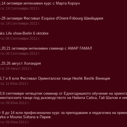
3,14 октомври интензивен курс с Марта Корзун
та: 19 Септември 2012 г.
-28 октомври Фестивал Esquise d'Orient-Fribourg Швейцария
та: 19 Септември 2012 г.
ks Life show-Berlin 6 oktobre
та: 06 Септември 2012 г.
9,20,21 oктомври интензивен семинар с АМАР ГАМАЛ
та: 06 Септември 2012 г.
4,25,26 август Холандия
та: 28 Август 2012 г.
,6,7 и 8 юли Фестивал Ориенталски танци Heshk Beshk Венеция
та: 11 Юни 2012 г.
,8,9 септември четвьртия семинар от Едногодишното обучение на ориент
риенталските танци под рьководството на Набила Сабха, Гай Шалом и нег
та: 09 Юни 2012 г.
т 8 до 14 юли професионален курс за преподаване и педагогика на ориен
rka и Mounia Sultana в Париж.
та: 09 Юни 2012 г.