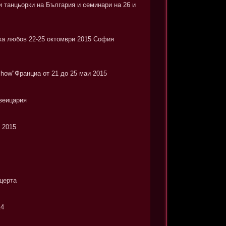
и танцьорки на България и семинари на 26 и
ка любов 22-25 октомври 2015 София
show"Франциа от 21 до 25 маи 2015
веицария
 2015
нцерта
14