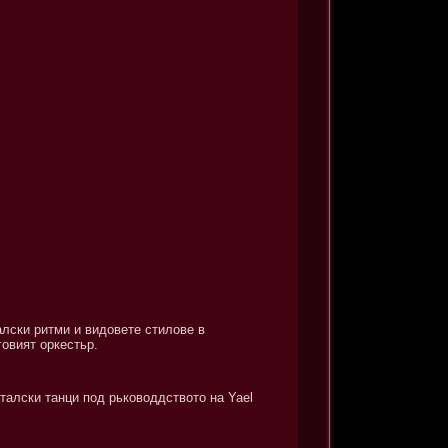
алски ритми и видовете стилове в
овият оркестьр.
талски танци под рьководдството на Yael